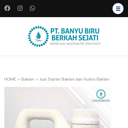
L
o
m
p
a
PT.
Instalasi Air
t
BANYU
Bersih,
k
BIRU
Instalasi Air
e
BERKAH
Limbah,
k
SEJATI
Starter
o
HOME
>
Bakteri
>
Jual Starter Bakteri dan Nutrisi Bakteri
Bakteri,
n
Bioreaktor,
t
Koagulan
e
dan
n
Flokulan,
(
Filter Air
T