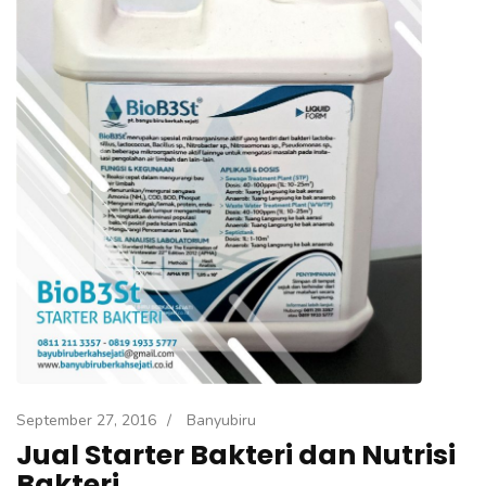
e
k
a
n
E
n
t
e
r
)
September 27, 2016
/
Banyubiru
Jual Starter Bakteri dan Nutrisi
Bakteri