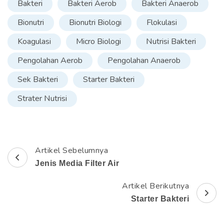
Bakteri
Bakteri Aerob
Bakteri Anaerob
Bionutri
Bionutri Biologi
Flokulasi
Koagulasi
Micro Biologi
Nutrisi Bakteri
Pengolahan Aerob
Pengolahan Anaerob
Sek Bakteri
Starter Bakteri
Strater Nutrisi
Artikel Sebelumnya
N
Jenis Media Filter Air
a
Artikel Berikutnya
v
Starter Bakteri
i