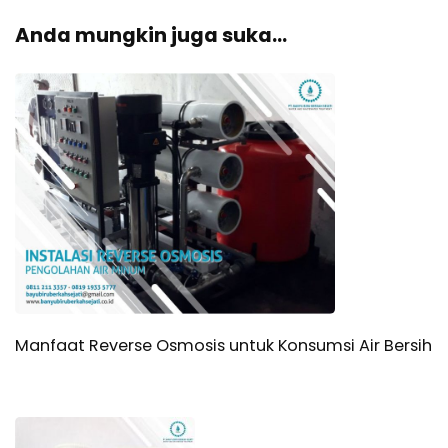
g
Anda mungkin juga suka...
a
s
i
A
r
t
i
Manfaat Reverse Osmosis untuk Konsumsi Air Bersih
k
e