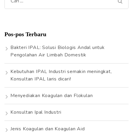
C
a
r
i
Pos-pos Terbaru
u
n
Bakteri IPAL: Solusi Biologis Andal untuk
t
Pengolahan Air Limbah Domestik
u
k
Kebutuhan IPAL Industri semakin meningkat,
:
Konsultan IPAL laris dicari!
Menyediakan Koagulan dan Flokulan
Konsultan Ipal Industri
Jenis Koagulan dan Koagulan Aid