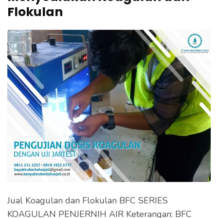
e
Flokulan
k
a
n
E
n
t
e
r
)
Jual Koagulan dan Flokulan BFC SERIES
KOAGULAN PENJERNIH AIR Keterangan: BFC