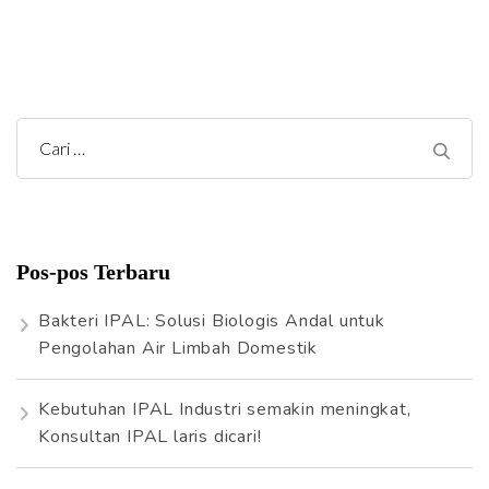
C
a
r
i
Pos-pos Terbaru
u
n
Bakteri IPAL: Solusi Biologis Andal untuk
t
Pengolahan Air Limbah Domestik
u
k
Kebutuhan IPAL Industri semakin meningkat,
:
Konsultan IPAL laris dicari!