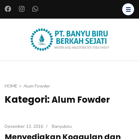
L
o
m
p
a
PT.
Instalasi Air
t
BANYU
Bersih,
k
BIRU
Instalasi Air
e
BERKAH
Limbah,
k
SEJATI
Starter
o
HOME
>
Alum Fowder
Bakteri,
n
Kategori:
Alum Fowder
Bioreaktor,
t
Koagulan
e
dan
n
Flokulan,
(
Desember 13, 2016
/
Banyubiru
Filter Air
T
Menyediakan Koagulan dan