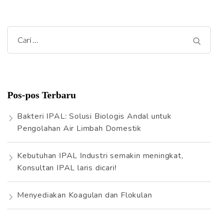
a
l
l
a
a
g
m
m
C
i
a
a
n
n
a
n
r
i
a
Pos-pos Terbaru
u
s
n
Bakteri IPAL: Solusi Biologis Andal untuk
t
i
Pengolahan Air Limbah Domestik
u
p
k
Kebutuhan IPAL Industri semakin meningkat,
:
o
Konsultan IPAL laris dicari!
s
Menyediakan Koagulan dan Flokulan