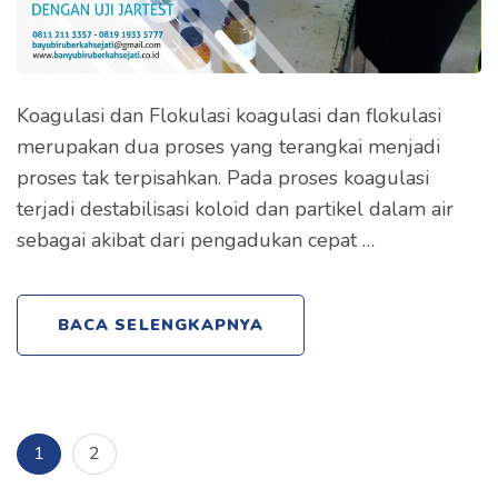
Koagulasi dan Flokulasi koagulasi dan flokulasi
merupakan dua proses yang terangkai menjadi
proses tak terpisahkan. Pada proses koagulasi
terjadi destabilisasi koloid dan partikel dalam air
sebagai akibat dari pengadukan cepat …
BACA SELENGKAPNYA
P
H
H
1
2
a
a