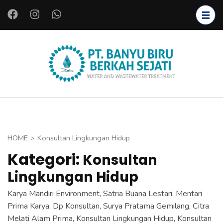
L
o
m
p
a
PT.
Instalasi Air
t
BANYU
Bersih,
k
BIRU
Instalasi Air
e
BERKAH
Limbah,
k
SEJATI
Starter
o
HOME
>
Konsultan Lingkungan Hidup
Bakteri,
n
Kategori:
Konsultan
Bioreaktor,
t
Koagulan
Lingkungan Hidup
e
dan
n
Karya Mandiri Environment, Satria Buana Lestari, Mentari
Flokulan,
(
Prima Karya, Dp Konsultan, Surya Pratama Gemilang, Citra
Filter Air
T
Melati Alam Prima, Konsultan Lingkungan Hidup, Konsultan