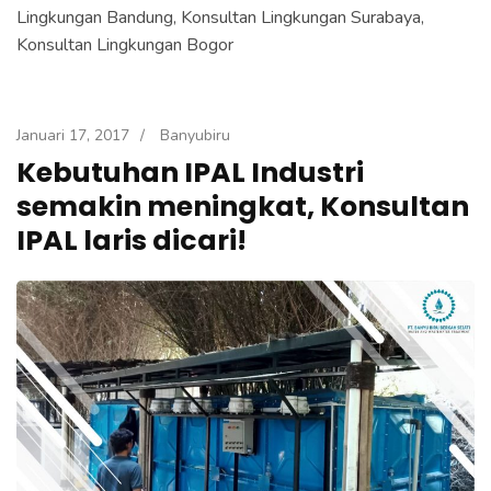
e
Lingkungan Bandung, Konsultan Lingkungan Surabaya,
k
Konsultan Lingkungan Bogor
a
n
E
Januari 17, 2017
/
Banyubiru
Kebutuhan IPAL Industri
n
t
semakin meningkat, Konsultan
e
IPAL laris dicari!
r
)