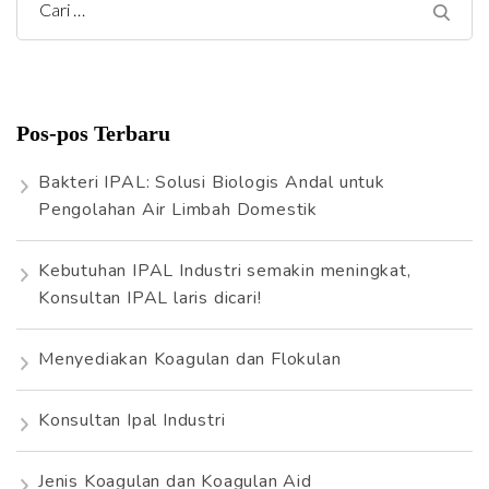
C
a
r
i
Pos-pos Terbaru
u
n
Bakteri IPAL: Solusi Biologis Andal untuk
t
Pengolahan Air Limbah Domestik
u
k
Kebutuhan IPAL Industri semakin meningkat,
:
Konsultan IPAL laris dicari!
Menyediakan Koagulan dan Flokulan
Konsultan Ipal Industri
Jenis Koagulan dan Koagulan Aid