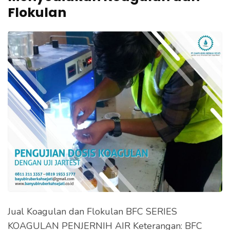
e
Flokulan
k
a
n
E
n
t
e
r
)
Jual Koagulan dan Flokulan BFC SERIES
KOAGULAN PENJERNIH AIR Keterangan: BFC