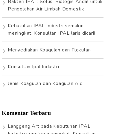
Bakteri IPAL: Solusi Biologis Andal untuk
t
Pengolahan Air Limbah Domestik
u
k
Kebutuhan IPAL Industri semakin
:
meningkat, Konsultan IPAL laris dicari!
Menyediakan Koagulan dan Flokulan
Konsultan Ipal Industri
Jenis Koagulan dan Koagulan Aid
Komentar Terbaru
Langgeng Art
pada
Kebutuhan IPAL
Industri semakin meningkat, Konsultan