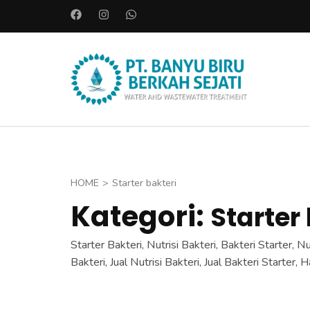
L
o
m
p
PT. BAN
a
Instalasi A
t
k
e
k
o
HOME
>
Starter bakteri
n
Kategori:
Starter
t
e
Starter Bakteri, Nutrisi Bakteri, Bakteri Starter, N
n
Bakteri, Jual Nutrisi Bakteri, Jual Bakteri Starter, 
(
T