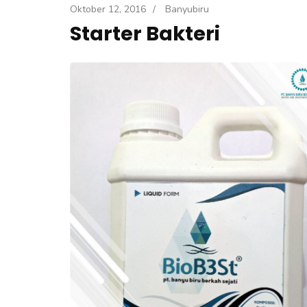
e
Oktober 12, 2016
/
Banyubiru
k
Starter Bakteri
a
n
E
n
t
e
r
)