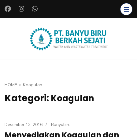
L
o
m
p
a
PT.
Instalasi Air
t
BANYU
Bersih,
k
BIRU
Instalasi Air
e
BERKAH
Limbah,
k
SEJATI
Starter
o
HOME
>
Koagulan
Bakteri,
n
Kategori:
Koagulan
Bioreaktor,
t
Koagulan
e
dan
n
Flokulan,
(
Desember 13, 2016
/
Banyubiru
Filter Air
T
Menyediakan Koagulan dan