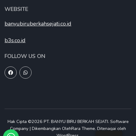
WEBSITE
banyubiruberkahsejati.co.id
b3s.co.id
FOLLOW US ON
Hak Cipta ©2026
PT. BANYU BIRU BERKAH SEJATI
.
Software
Company | Dikembangkan Oleh
Rara Theme
.
Ditenagai oleh
WordPress
.