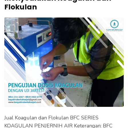
e
Flokulan
k
a
n
E
n
t
e
r
)
Jual Koagulan dan Flokulan BFC SERIES
KOAGULAN PENJERNIH AIR Keterangan: BFC