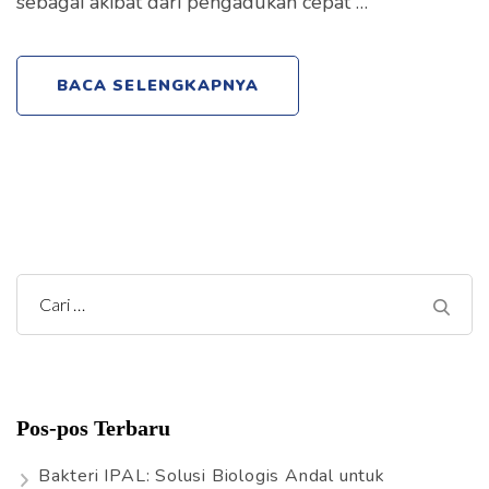
sebagai akibat dari pengadukan cepat …
BACA SELENGKAPNYA
C
a
r
i
Pos-pos Terbaru
u
n
Bakteri IPAL: Solusi Biologis Andal untuk