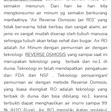
e
semakin menurun. Dari hari ke hari kita
k
mengkonsumsi air minum yg semakin berkurang
a
manfaatnya. “Air Reverse Osmosisi (air RO)” yang
n
tidak berwarna, tidak berbau dan sangat alami, air
E
jenis ini sangat mudah diserap oleh tubuh manusia
n
sehingga tubuh akan tetap sehat dan bugar. Air RO
t
adalah Air Minum dengan pemurnian air dengan
e
teknologi
REVERSE OSMOSIS
yang sampai saat ini
r
merupakan teknologi yang terbaik dan no.1 di
)
dunia. Teknologi ini telah mendapatkan pengakuan
dari FDA dan NSF . Teknologi penyaringan/
pemurnian air dengan metode Reverse Osmosis,
yang biasa disingkat R.O adalah teknologi yang
terbaik di dunia dan bisa dibilang no.1, karena
terbukti dapat menghasilkan air murni sampai 99
% (H2O Pure). Air R.O memiliki ikatan molekul