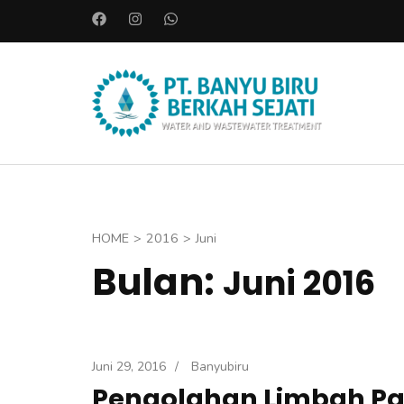
L
o
m
p
PT. BAN
a
Instalasi A
t
k
e
k
o
HOME
>
2016
>
Juni
n
Bulan:
Juni 2016
t
e
n
(
Juni 29, 2016
/
Banyubiru
T
Pengolahan Limbah Pab