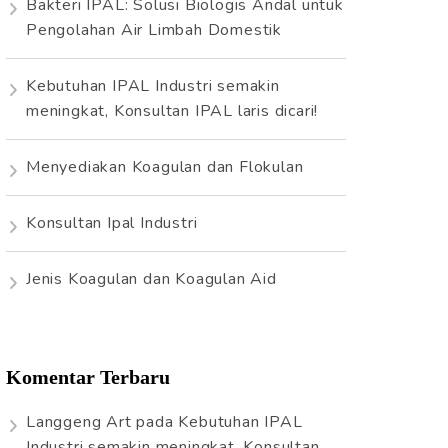
Bakteri IPAL: Solusi Biologis Andal untuk
t
Pengolahan Air Limbah Domestik
u
k
Kebutuhan IPAL Industri semakin
:
meningkat, Konsultan IPAL laris dicari!
Menyediakan Koagulan dan Flokulan
Konsultan Ipal Industri
Jenis Koagulan dan Koagulan Aid
Komentar Terbaru
Langgeng Art
pada
Kebutuhan IPAL
Industri semakin meningkat, Konsultan