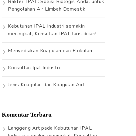
Bakteri IPAL: Solusi Biologis Andal untuk
t
Pengolahan Air Limbah Domestik
u
k
Kebutuhan IPAL Industri semakin
:
meningkat, Konsultan IPAL laris dicari!
Menyediakan Koagulan dan Flokulan
Konsultan Ipal Industri
Jenis Koagulan dan Koagulan Aid
Komentar Terbaru
Langgeng Art
pada
Kebutuhan IPAL
Industri semakin meningkat, Konsultan