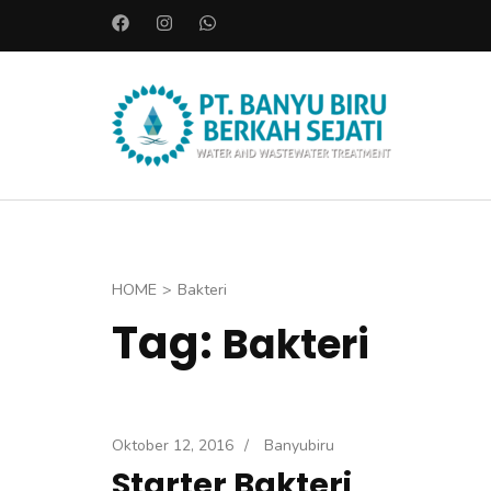
L
o
m
p
PT. BAN
a
Instalasi A
t
k
e
k
o
HOME
>
Bakteri
n
Tag:
Bakteri
t
e
n
(
Oktober 12, 2016
/
Banyubiru
T
Starter Bakteri