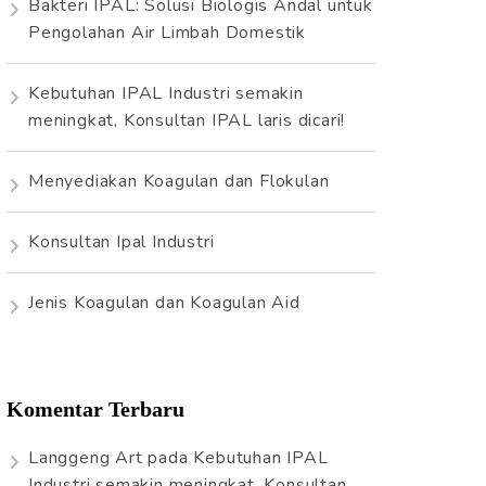
Bakteri IPAL: Solusi Biologis Andal untuk
t
Pengolahan Air Limbah Domestik
u
k
Kebutuhan IPAL Industri semakin
:
meningkat, Konsultan IPAL laris dicari!
Menyediakan Koagulan dan Flokulan
Konsultan Ipal Industri
Jenis Koagulan dan Koagulan Aid
Komentar Terbaru
Langgeng Art
pada
Kebutuhan IPAL
Industri semakin meningkat, Konsultan