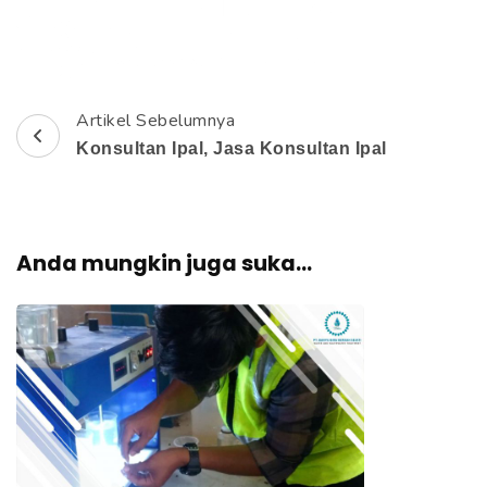
e
k
a
n
Artikel Sebelumnya
N
E
Konsultan Ipal, Jasa Konsultan Ipal
n
a
t
v
e
r
Anda mungkin juga suka...
i
)
g
a
s
i