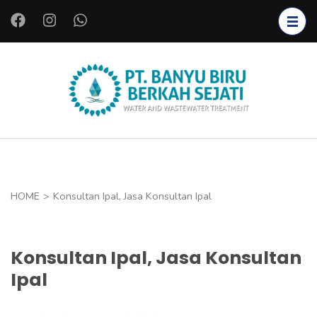
L
o
m
p
a
PT.
Instalasi Air
t
BANYU
Bersih,
k
BIRU
Instalasi Air
e
BERKAH
Limbah,
k
SEJATI
Starter
o
HOME
>
Konsultan Ipal, Jasa Konsultan Ipal
Bakteri,
n
Bioreaktor,
t
Koagulan
e
Konsultan Ipal, Jasa Konsultan
dan
n
Ipal
Flokulan,
(
Filter Air
T