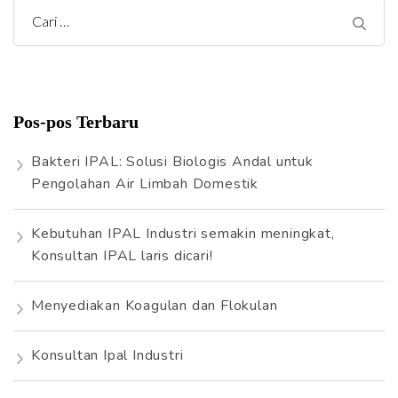
C
a
r
i
Pos-pos Terbaru
u
n
Bakteri IPAL: Solusi Biologis Andal untuk
t
Pengolahan Air Limbah Domestik
u
k
Kebutuhan IPAL Industri semakin meningkat,
:
Konsultan IPAL laris dicari!
Menyediakan Koagulan dan Flokulan
Konsultan Ipal Industri