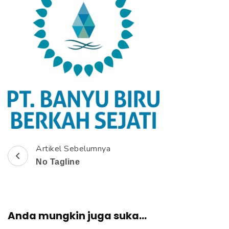
e
k
a
n
E
n
t
e
r
)
Artikel Sebelumnya
N
No Tagline
a
v
Anda mungkin juga suka...
i