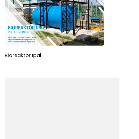
l
Bioreaktor Ipal