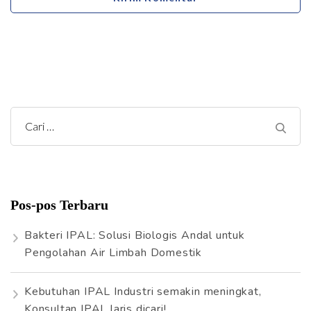
C
a
r
i
Pos-pos Terbaru
u
n
Bakteri IPAL: Solusi Biologis Andal untuk
t
Pengolahan Air Limbah Domestik
u
k
Kebutuhan IPAL Industri semakin meningkat,
:
Konsultan IPAL laris dicari!