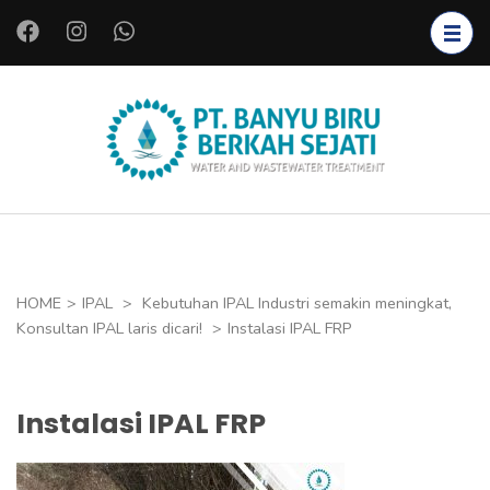
L
o
m
p
a
PT.
Instalasi Air
t
BANYU
Bersih,
k
BIRU
Instalasi Air
e
BERKAH
Limbah,
k
SEJATI
Starter
o
HOME
>
IPAL
>
Kebutuhan IPAL Industri semakin meningkat,
Bakteri,
n
Konsultan IPAL laris dicari!
>
Instalasi IPAL FRP
Bioreaktor,
t
Koagulan
e
dan
n
Instalasi IPAL FRP
Flokulan,
(
Filter Air
T