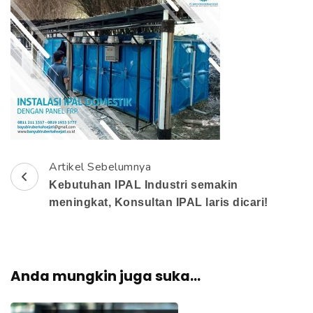
e
k
a
n
E
n
t
e
r
Artikel Sebelumnya
N
)
Kebutuhan IPAL Industri semakin
a
meningkat, Konsultan IPAL laris dicari!
v
i
Anda mungkin juga suka...
g