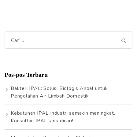
C
a
r
i
Pos-pos Terbaru
u
n
Bakteri IPAL: Solusi Biologis Andal untuk
t
Pengolahan Air Limbah Domestik
u
k
Kebutuhan IPAL Industri semakin meningkat,
:
Konsultan IPAL laris dicari!