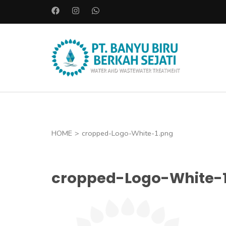
L
o
m
p
PT. BAN
a
Instalasi A
t
k
e
k
o
HOME
>
cropped-Logo-White-1.png
n
t
cropped-Logo-White-
e
n
(
T