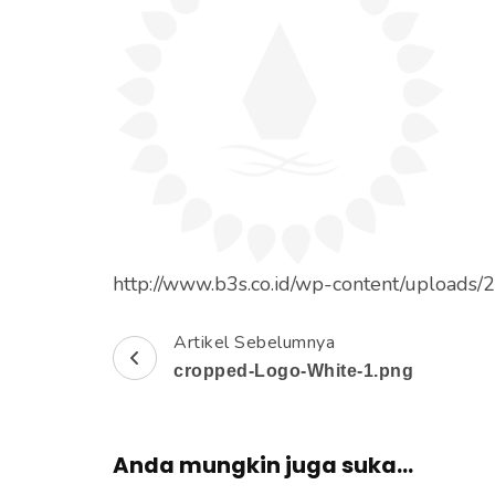
e
k
a
n
E
n
t
e
r
http://www.b3s.co.id/wp-content/uploads
)
Artikel Sebelumnya
N
cropped-Logo-White-1.png
a
v
Anda mungkin juga suka...
i