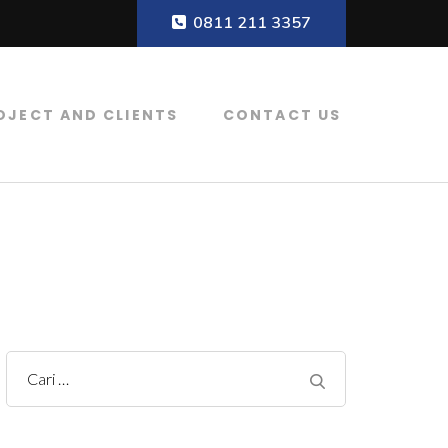
0811 211 3357
OJECT AND CLIENTS
CONTACT US
r, Koagulan dan Flokulan, Filter Air
C
a
r