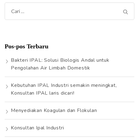
C
a
r
i
Pos-pos Terbaru
u
n
Bakteri IPAL: Solusi Biologis Andal untuk
t
Pengolahan Air Limbah Domestik
u
k
Kebutuhan IPAL Industri semakin meningkat,
:
Konsultan IPAL laris dicari!
Menyediakan Koagulan dan Flokulan
Konsultan Ipal Industri