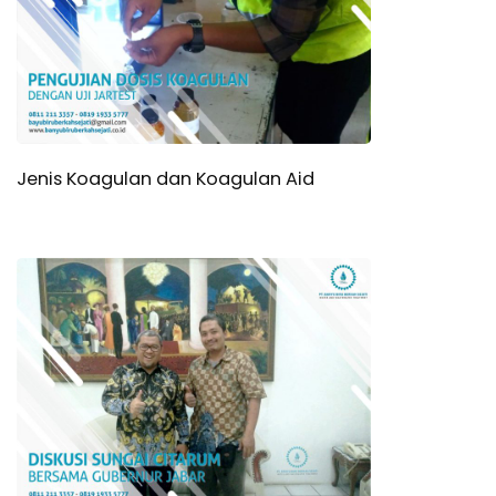
i
A
r
t
Jenis Koagulan dan Koagulan Aid
i
k
e
l