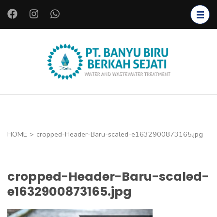
L
o
m
p
a
PT.
Instalasi Air
t
BANYU
Bersih,
k
BIRU
Instalasi Air
e
BERKAH
Limbah,
k
SEJATI
Starter
o
HOME
>
cropped-Header-Baru-scaled-e1632900873165.jpg
Bakteri,
n
Bioreaktor,
t
Koagulan
e
cropped-Header-Baru-scaled-
dan
n
e1632900873165.jpg
Flokulan,
(
Filter Air
T