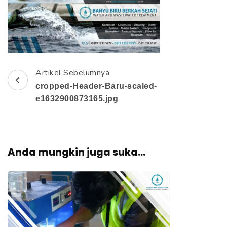
e
k
a
n
E
Artikel Sebelumnya
N
n
cropped-Header-Baru-scaled-
t
a
e1632900873165.jpg
e
v
r
)
i
Anda mungkin juga suka...
g
a
s