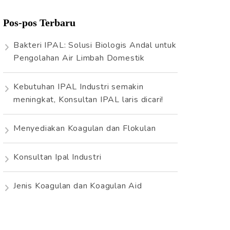
i
Pos-pos Terbaru
u
n
Bakteri IPAL: Solusi Biologis Andal untuk
t
Pengolahan Air Limbah Domestik
u
k
Kebutuhan IPAL Industri semakin
:
meningkat, Konsultan IPAL laris dicari!
Menyediakan Koagulan dan Flokulan
Konsultan Ipal Industri
Jenis Koagulan dan Koagulan Aid