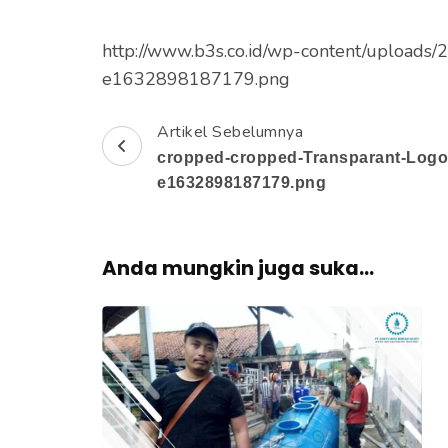
e
k
http://www.b3s.co.id/wp-content/uploads
a
e1632898187179.png
n
E
Artikel Sebelumnya
N
n
cropped-cropped-Transparant-Logo
a
t
e1632898187179.png
e
v
r
i
)
Anda mungkin juga suka...
g
a
s
i