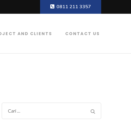
0811 211 3357
OJECT AND CLIENTS
CONTACT US
r, Koagulan dan Flokulan, Filter Air
C
a
r