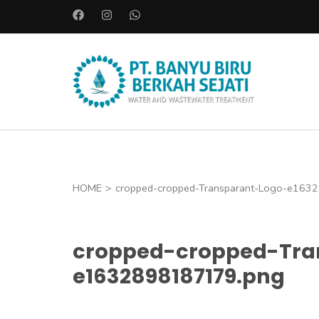
L
o
m
p
PT. BAN
a
Instalasi A
t
k
e
k
o
HOME
>
cropped-cropped-Transparant-Logo-e163
n
t
cropped-cropped-Tra
e
n
e1632898187179.png
(
T