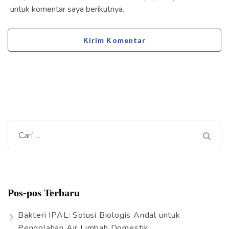
untuk komentar saya berikutnya.
C
a
r
i
Pos-pos Terbaru
u
n
Bakteri IPAL: Solusi Biologis Andal untuk
t
Pengolahan Air Limbah Domestik