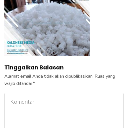
e
k
a
n
E
n
t
e
Tinggalkan Balasan
r
)
Alamat email Anda tidak akan dipublikasikan.
Ruas yang
wajib ditandai
*