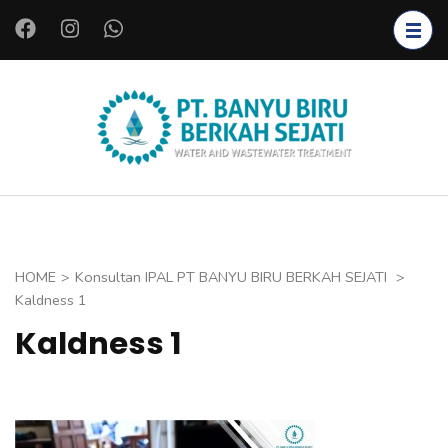
L
o
m
p
a
PT.
Instalasi Air
t
BANYU
Bersih,
k
BIRU
Instalasi Air
e
BERKAH
Limbah,
k
SEJATI
Starter
o
HOME
>
Konsultan IPAL PT BANYU BIRU BERKAH SEJATI
>
Bakteri,
n
Kaldness 1
Bioreaktor,
t
Kaldness 1
Koagulan
e
dan
n
Flokulan,
(
Filter Air
T