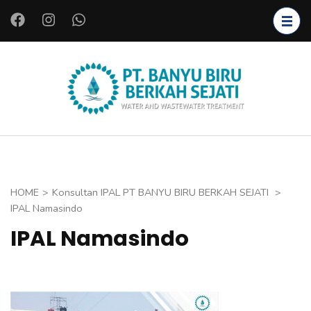
L
o
m
p
a
PT.
Instalasi Air
t
BANYU
Bersih,
k
BIRU
Instalasi Air
e
BERKAH
Limbah,
k
SEJATI
Starter
o
HOME
>
Konsultan IPAL PT BANYU BIRU BERKAH SEJATI
>
Bakteri,
n
IPAL Namasindo
Bioreaktor,
t
IPAL Namasindo
Koagulan
e
dan
n
Flokulan,
(
Filter Air
T