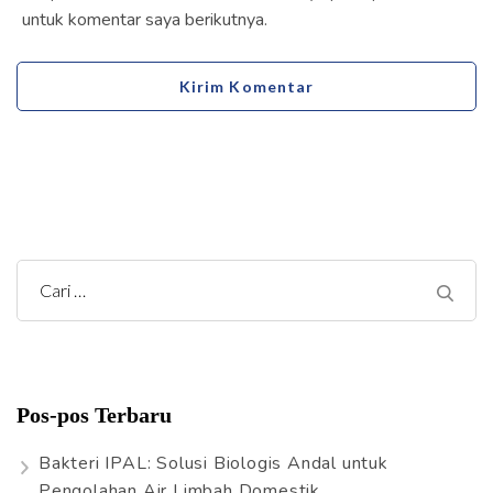
untuk komentar saya berikutnya.
C
a
r
i
Pos-pos Terbaru
u
n
Bakteri IPAL: Solusi Biologis Andal untuk
t
Pengolahan Air Limbah Domestik