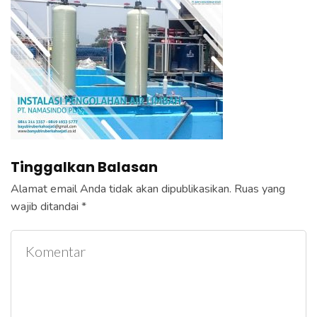
e
k
a
n
E
n
t
e
Tinggalkan Balasan
r
)
Alamat email Anda tidak akan dipublikasikan.
Ruas yang
wajib ditandai
*