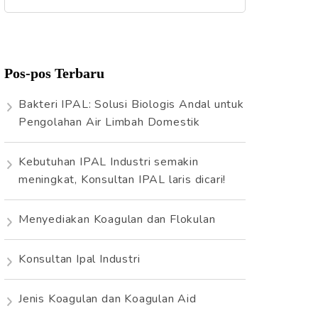
a
r
i
Pos-pos Terbaru
u
n
Bakteri IPAL: Solusi Biologis Andal untuk
t
Pengolahan Air Limbah Domestik
u
k
Kebutuhan IPAL Industri semakin
:
meningkat, Konsultan IPAL laris dicari!
Menyediakan Koagulan dan Flokulan
Konsultan Ipal Industri
Jenis Koagulan dan Koagulan Aid