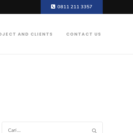
0811 211 3357
OJECT AND CLIENTS
CONTACT US
r, Koagulan dan Flokulan, Filter Air
C