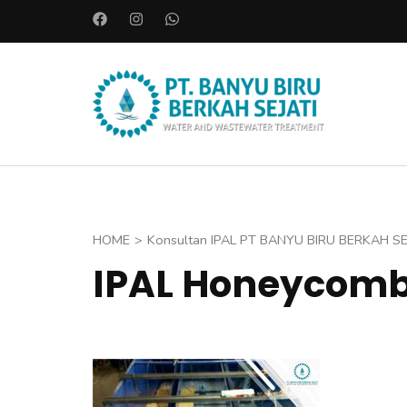
L
o
m
p
PT. BAN
a
Instalasi A
t
k
e
k
o
HOME
>
Konsultan IPAL PT BANYU BIRU BERKAH SE
n
IPAL Honeycom
t
e
n
(
T