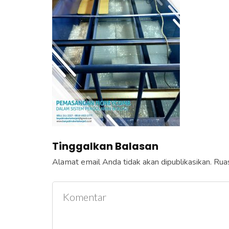
e
k
a
n
E
n
t
e
r
)
Tinggalkan Balasan
Alamat email Anda tidak akan dipublikasikan.
Ruas