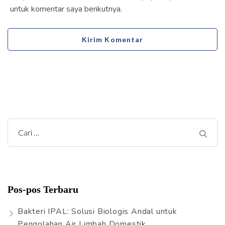
untuk komentar saya berikutnya.
C
a
r
i
Pos-pos Terbaru
u
n
Bakteri IPAL: Solusi Biologis Andal untuk
t
Pengolahan Air Limbah Domestik