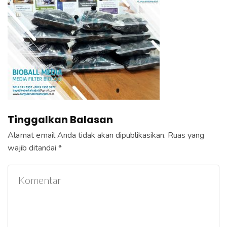
e
k
a
n
E
n
t
e
Tinggalkan Balasan
r
)
Alamat email Anda tidak akan dipublikasikan.
Ruas yang
wajib ditandai
*