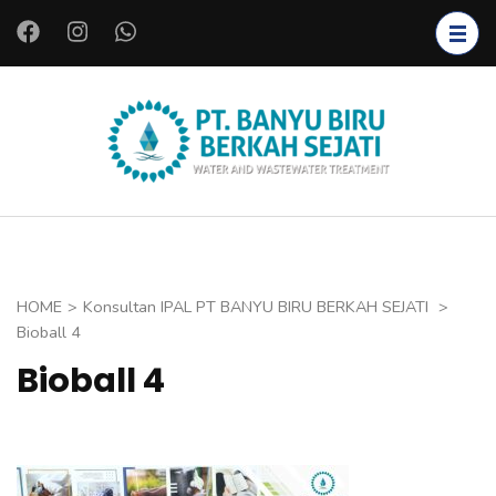
L
o
m
p
a
PT.
Instalasi Air
t
BANYU
Bersih,
k
BIRU
Instalasi Air
e
BERKAH
Limbah,
k
SEJATI
Starter
o
HOME
>
Konsultan IPAL PT BANYU BIRU BERKAH SEJATI
>
Bakteri,
n
Bioball 4
Bioreaktor,
t
Bioball 4
Koagulan
e
dan
n
Flokulan,
(
Filter Air
T