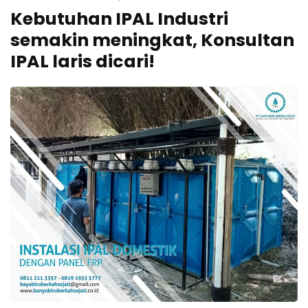
e
Kebutuhan IPAL Industri
k
semakin meningkat, Konsultan
a
IPAL laris dicari!
n
E
n
t
e
r
)