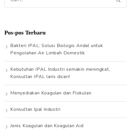
C
a
r
i
Pos-pos Terbaru
u
n
Bakteri IPAL: Solusi Biologis Andal untuk
t
Pengolahan Air Limbah Domestik
u
k
Kebutuhan IPAL Industri semakin meningkat,
:
Konsultan IPAL laris dicari!
Menyediakan Koagulan dan Flokulan
Konsultan Ipal Industri
Jenis Koagulan dan Koagulan Aid