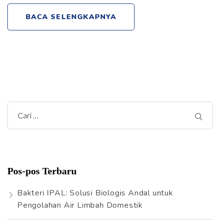
BACA SELENGKAPNYA
C
a
r
i
Pos-pos Terbaru
u
n
Bakteri IPAL: Solusi Biologis Andal untuk
t
Pengolahan Air Limbah Domestik
u