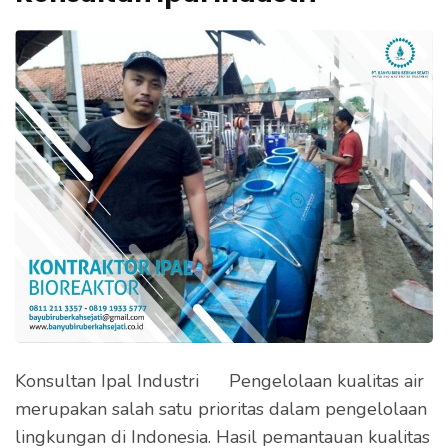
e
k
a
n
E
n
t
e
r
)
Konsultan Ipal Industri Pengelolaan kualitas air
merupakan salah satu prioritas dalam pengelolaan
lingkungan di Indonesia. Hasil pemantauan kualitas