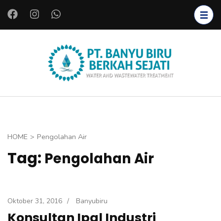
L
o
m
p
a
PT.
Instalasi Air
t
BANYU
Bersih,
k
BIRU
Instalasi Air
e
BERKAH
Limbah,
k
SEJATI
Starter
o
HOME
>
Pengolahan Air
Bakteri,
n
Tag:
Pengolahan Air
Bioreaktor,
t
Koagulan
e
dan
n
Flokulan,
(
Oktober 31, 2016
/
Banyubiru
Filter Air
T
Konsultan Ipal Industri