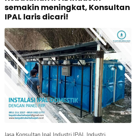
e
semakin meningkat, Konsultan
k
IPAL laris dicari!
a
n
E
n
t
e
r
)
Jasa Konsultan Ipal Industri IPAL Industri.