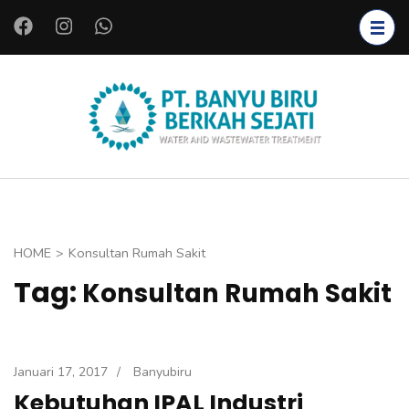
L
o
m
p
a
PT.
Instalasi Air
t
BANYU
Bersih,
k
BIRU
Instalasi Air
e
BERKAH
Limbah,
k
SEJATI
Starter
o
HOME
>
Konsultan Rumah Sakit
Bakteri,
n
Tag:
Konsultan Rumah Sakit
Bioreaktor,
t
Koagulan
e
dan
n
Flokulan,
(
Januari 17, 2017
/
Banyubiru
Filter Air
T
Kebutuhan IPAL Industri