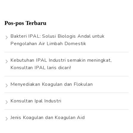
r
i
Pos-pos Terbaru
u
n
Bakteri IPAL: Solusi Biologis Andal untuk
t
Pengolahan Air Limbah Domestik
u
k
Kebutuhan IPAL Industri semakin meningkat,
:
Konsultan IPAL laris dicari!
Menyediakan Koagulan dan Flokulan
Konsultan Ipal Industri
Jenis Koagulan dan Koagulan Aid