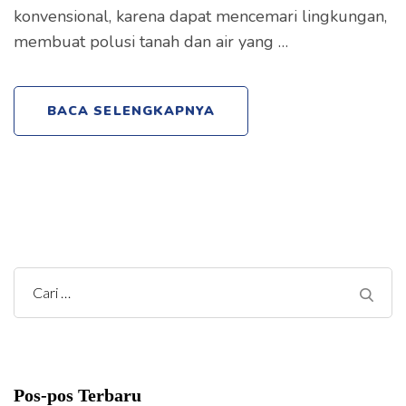
konvensional, karena dapat mencemari lingkungan,
membuat polusi tanah dan air yang …
BACA SELENGKAPNYA
C
a
r
i
Pos-pos Terbaru
u