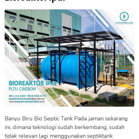
e
k
a
n
E
n
t
e
r
)
Banyu Biru Bio Septic Tank Pada jaman sekarang
ini, dimana teknologi sudah berkembang, sudah
tidak relevan lagi menggunakan septiktank