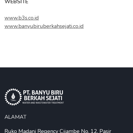
WEBSITE
www.b3s.co.id
www.banyubiruberkahsejati.co.id
ALAMAT
Ruko Madani Regency Cijambe No. 12, Pasir