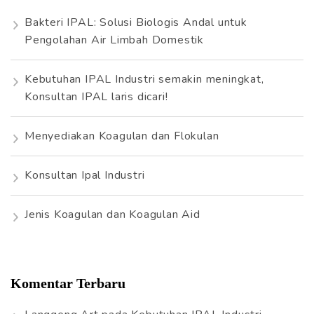
n
Bakteri IPAL: Solusi Biologis Andal untuk
t
Pengolahan Air Limbah Domestik
u
k
Kebutuhan IPAL Industri semakin meningkat,
:
Konsultan IPAL laris dicari!
Menyediakan Koagulan dan Flokulan
Konsultan Ipal Industri
Jenis Koagulan dan Koagulan Aid
Komentar Terbaru