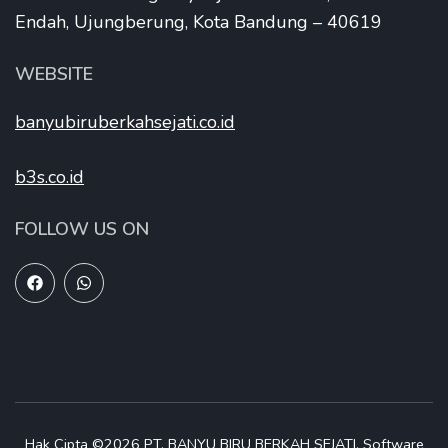
Endah, Ujungberung, Kota Bandung – 40619
WEBSITE
banyubiruberkahsejati.co.id
b3s.co.id
FOLLOW US ON
Hak Cipta ©2026
PT. BANYU BIRU BERKAH SEJATI
.
Software