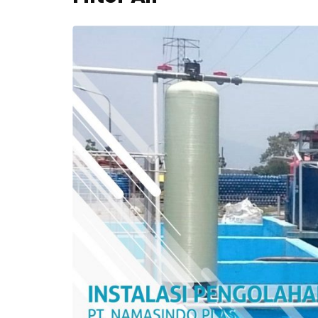
e
k
a
n
E
n
t
e
r
)