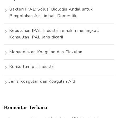
n
Bakteri IPAL: Solusi Biologis Andal untuk
t
Pengolahan Air Limbah Domestik
u
k
Kebutuhan IPAL Industri semakin meningkat,
:
Konsultan IPAL laris dicari!
Menyediakan Koagulan dan Flokulan
Konsultan Ipal Industri
Jenis Koagulan dan Koagulan Aid
Komentar Terbaru