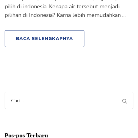
pilih di indonesia. Kenapa air tersebut menjadi
pilihan di Indonesia? Karna lebih memudahkan …
BACA SELENGKAPNYA
C
a
r
i
Pos-pos Terbaru
u