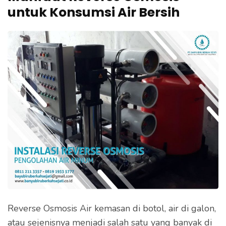
e
untuk Konsumsi Air Bersih
k
a
n
E
n
t
e
r
)
Reverse Osmosis Air kemasan di botol, air di galon,
atau sejenisnya menjadi salah satu yang banyak di