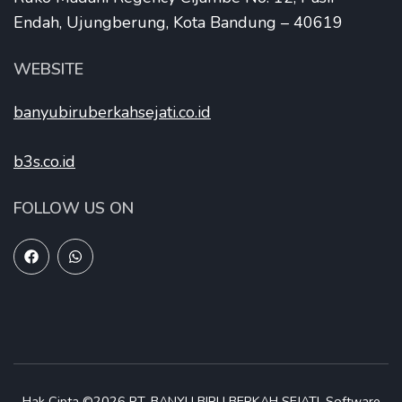
Endah, Ujungberung, Kota Bandung – 40619
WEBSITE
banyubiruberkahsejati.co.id
b3s.co.id
FOLLOW US ON
Hak Cipta ©2026
PT. BANYU BIRU BERKAH SEJATI
.
Software