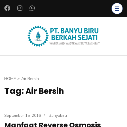
L
o
m
p
a
PT.
Instalasi Air
t
BANYU
Bersih,
k
BIRU
Instalasi Air
e
BERKAH
Limbah,
k
SEJATI
Starter
o
HOME
>
Air Bersih
Bakteri,
n
Tag:
Air Bersih
Bioreaktor,
t
Koagulan
e
dan
n
Flokulan,
(
September 15, 2016
/
Banyubiru
Filter Air
T
Manfaat Reverse Osmosis