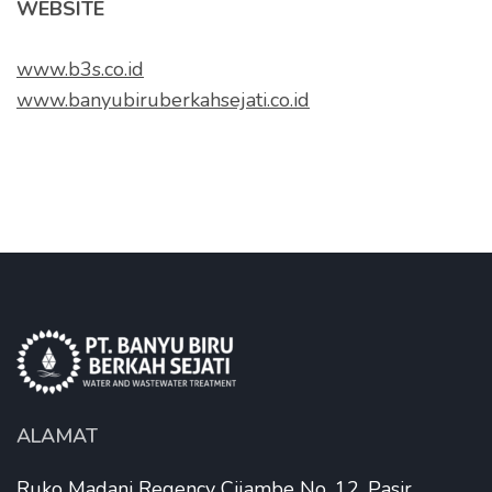
WEBSITE
www.b3s.co.id
www.banyubiruberkahsejati.co.id
ALAMAT
Ruko Madani Regency Cijambe No. 12, Pasir